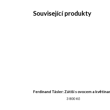
Související produkty
Ferdinand Tásler: Zátiší s ovocem a květina
3 800
Kč