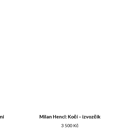
mi
Milan Hencl: Kočí – izvozčik
3 500
Kč