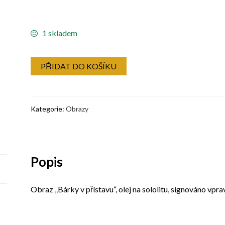
1 skladem
PŘIDAT DO KOŠÍKU
Kategorie:
Obrazy
Popis
Obraz „Bárky v přístavu“, olej na sololitu, signováno vpr