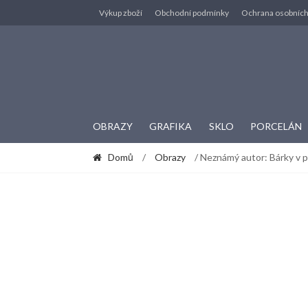
Skip to navigation
Skip to content
Výkup zboží
Obchodní podmínky
Ochrana osobních
OBRAZY
GRAFIKA
SKLO
PORCELÁN
Domů
/
Obrazy
/ Neznámý autor: Bárky v p