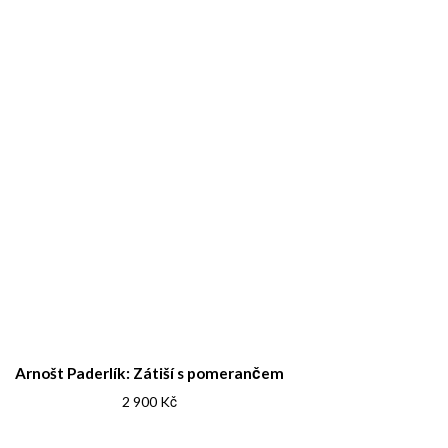
Arnošt Paderlík: Zátiší s pomerančem
2 900
Kč