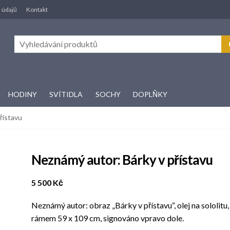
 údajů
Kontakt
HODINY
SVÍTIDLA
SOCHY
DOPLŇKY
řístavu
Neznámý autor: Bárky v přístavu
5 500
Kč
Neznámý autor: obraz „Bárky v přístavu“, olej na sololitu
rámem 59 x 109 cm, signováno vpravo dole.