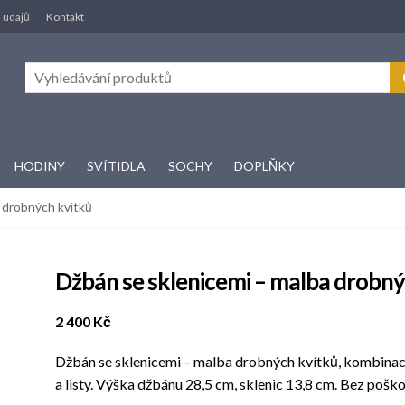
 údajů
Kontakt
HODINY
SVÍTIDLA
SOCHY
DOPLŇKY
 drobných kvítků
Džbán se sklenicemi – malba drobný
2 400
Kč
Džbán se sklenicemi – malba drobných kvítků, kombinac
a listy. Výška džbánu 28,5 cm, sklenic 13,8 cm. Bez poško