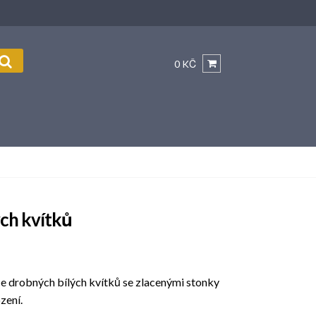
0 KČ
ch kvítků
e drobných bílých kvítků se zlacenými stonky
zení.