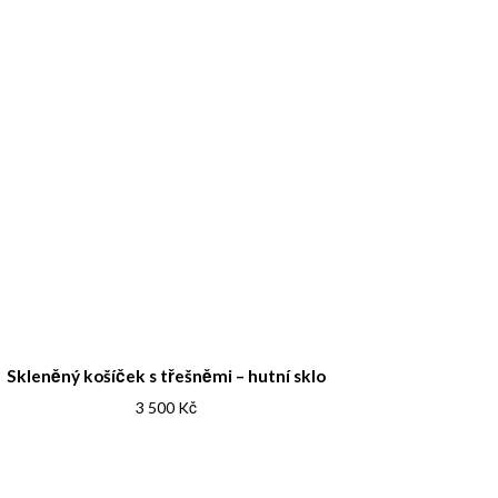
Skleněný košíček s třešněmi – hutní sklo
3 500
Kč