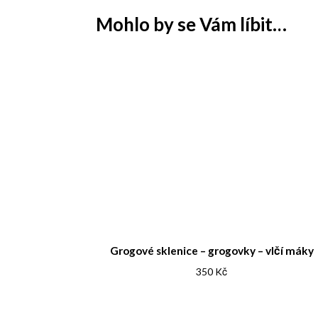
Mohlo by se Vám líbit…
Grogové sklenice – grogovky – vlčí máky
350
Kč