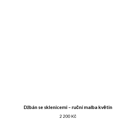
Džbán se sklenicemi – ruční malba květin
2 200
Kč