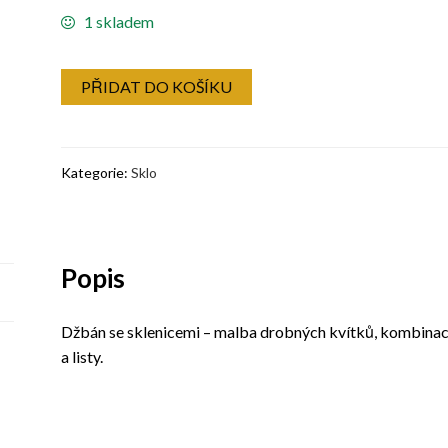
1 skladem
PŘIDAT DO KOŠÍKU
Kategorie:
Sklo
Popis
Džbán se sklenicemi – malba drobných kvítků, kombinac
a listy.