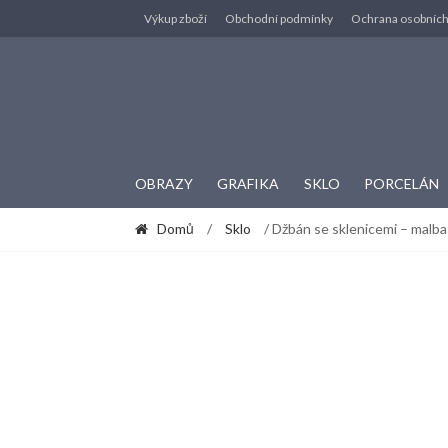
Skip to navigation
Skip to content
Výkup zboží
Obchodní podmínky
Ochrana osobních
OBRAZY
GRAFIKA
SKLO
PORCELÁN
Domů
/
Sklo
/ Džbán se sklenicemi – malba