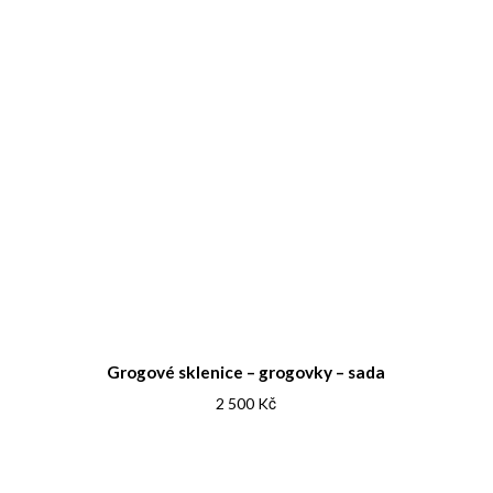
Grogové sklenice – grogovky – sada
2 500
Kč